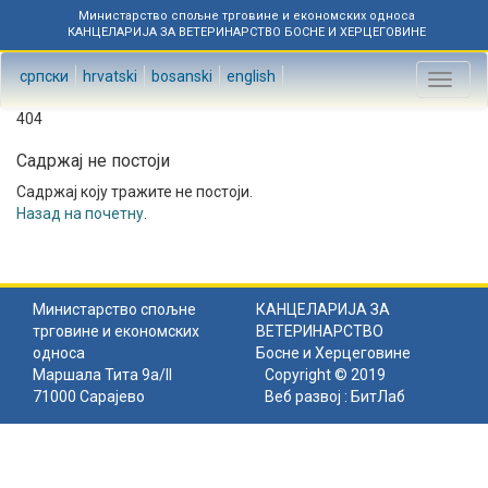
Министарство спољне трговине и економских односа
КАНЦЕЛАРИЈА ЗА ВЕТЕРИНАРСТВО БОСНЕ И ХЕРЦЕГОВИНЕ
српски
hrvatski
bosanski
english
Toggl
naviga
404
Садржај не постоји
Садржај коју тражите не постоји.
Назад на почетну
.
Министарство спољне
КАНЦЕЛАРИЈА ЗА
трговине и економских
ВЕТЕРИНАРСТВО
односа
Босне и Херцеговине
Маршала Тита 9а/II
Copyright © 2019
71000 Сарајево
Веб развој :
БитЛаб