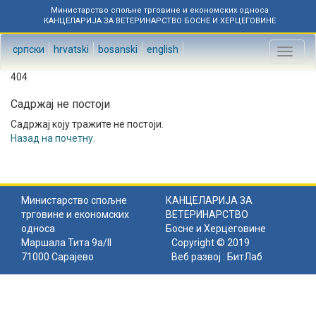
Министарство спољне трговине и економских односа
КАНЦЕЛАРИЈА ЗА ВЕТЕРИНАРСТВО БОСНЕ И ХЕРЦЕГОВИНЕ
српски
hrvatski
bosanski
english
Toggl
naviga
404
Садржај не постоји
Садржај коју тражите не постоји.
Назад на почетну
.
Министарство спољне
КАНЦЕЛАРИЈА ЗА
трговине и економских
ВЕТЕРИНАРСТВО
односа
Босне и Херцеговине
Маршала Тита 9а/II
Copyright © 2019
71000 Сарајево
Веб развој :
БитЛаб