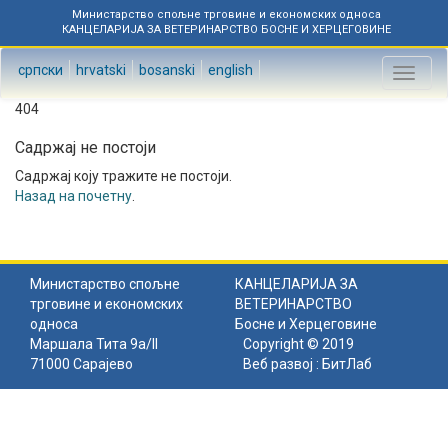
Министарство спољне трговине и економских односа
КАНЦЕЛАРИЈА ЗА ВЕТЕРИНАРСТВО БОСНЕ И ХЕРЦЕГОВИНЕ
српски
hrvatski
bosanski
english
Toggl
naviga
404
Садржај не постоји
Садржај коју тражите не постоји.
Назад на почетну
.
Министарство спољне
КАНЦЕЛАРИЈА ЗА
трговине и економских
ВЕТЕРИНАРСТВО
односа
Босне и Херцеговине
Маршала Тита 9а/II
Copyright © 2019
71000 Сарајево
Веб развој :
БитЛаб