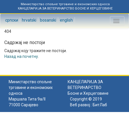
Министарство спољне трговине и економских односа
КАНЦЕЛАРИЈА ЗА ВЕТЕРИНАРСТВО БОСНЕ И ХЕРЦЕГОВИНЕ
српски
hrvatski
bosanski
english
Toggl
naviga
404
Садржај не постоји
Садржај коју тражите не постоји.
Назад на почетну
.
Министарство спољне
КАНЦЕЛАРИЈА ЗА
трговине и економских
ВЕТЕРИНАРСТВО
односа
Босне и Херцеговине
Маршала Тита 9а/II
Copyright © 2019
71000 Сарајево
Веб развој :
БитЛаб