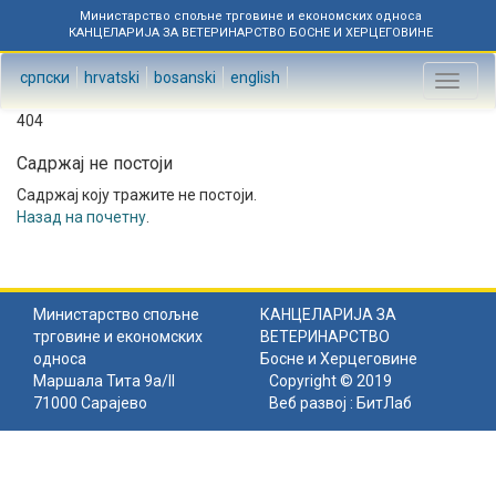
Министарство спољне трговине и економских односа
КАНЦЕЛАРИЈА ЗА ВЕТЕРИНАРСТВО БОСНЕ И ХЕРЦЕГОВИНЕ
српски
hrvatski
bosanski
english
Toggl
naviga
404
Садржај не постоји
Садржај коју тражите не постоји.
Назад на почетну
.
Министарство спољне
КАНЦЕЛАРИЈА ЗА
трговине и економских
ВЕТЕРИНАРСТВО
односа
Босне и Херцеговине
Маршала Тита 9а/II
Copyright © 2019
71000 Сарајево
Веб развој :
БитЛаб