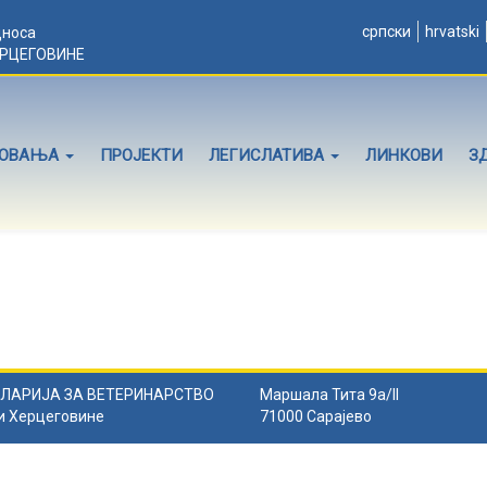
српски
hrvatski
дноса
ЕРЦЕГОВИНЕ
ЛОВАЊА
ПРОЈЕКТИ
ЛЕГИСЛАТИВА
ЛИНКОВИ
З
ЛАРИЈА ЗА ВЕТЕРИНАРСТВО
Маршала Тита 9а/II
и Херцеговине
71000 Сарајево