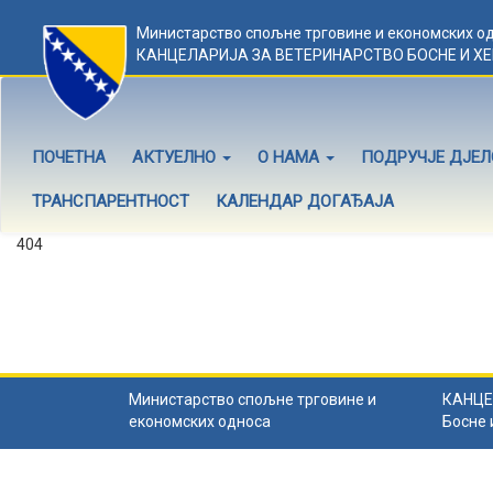
Министарство спољне трговине и економских о
КАНЦЕЛАРИЈА ЗА ВЕТЕРИНАРСТВО БОСНЕ И Х
ПОЧЕТНА
АКТУЕЛНО
О НАМА
ПОДРУЧЈЕ ДЈЕ
ТРАНСПАРЕНТНОСТ
КАЛЕНДАР ДОГАЂАЈА
404
Садржај не постоји
Садржај коју тражите не постоји.
Назад на почетну
.
Министарство спољне трговине и
КАНЦЕ
економских односа
Босне 