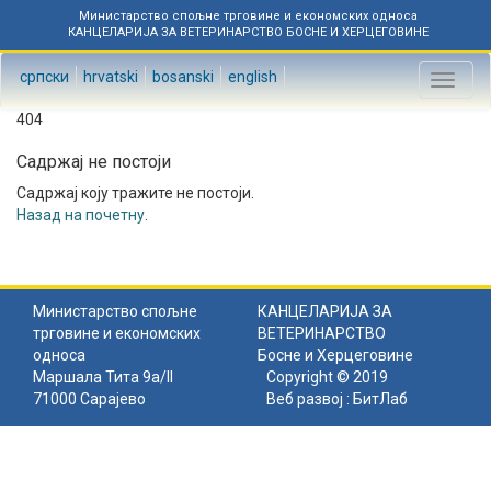
Министарство спољне трговине и економских односа
КАНЦЕЛАРИЈА ЗА ВЕТЕРИНАРСТВО БОСНЕ И ХЕРЦЕГОВИНЕ
српски
hrvatski
bosanski
english
Toggl
naviga
404
Садржај не постоји
Садржај коју тражите не постоји.
Назад на почетну
.
Министарство спољне
КАНЦЕЛАРИЈА ЗА
трговине и економских
ВЕТЕРИНАРСТВО
односа
Босне и Херцеговине
Маршала Тита 9а/II
Copyright © 2019
71000 Сарајево
Веб развој :
БитЛаб