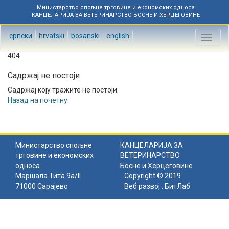
Министарство спољне трговине и економских односа
КАНЦЕЛАРИЈА ЗА ВЕТЕРИНАРСТВО БОСНЕ И ХЕРЦЕГОВИНЕ
српски
hrvatski
bosanski
english
Toggl
naviga
404
Садржај не постоји
Садржај коју тражите не постоји.
Назад на почетну
.
Министарство спољне
КАНЦЕЛАРИЈА ЗА
трговине и економских
ВЕТЕРИНАРСТВО
односа
Босне и Херцеговине
Маршала Тита 9а/II
Copyright © 2019
71000 Сарајево
Веб развој :
БитЛаб