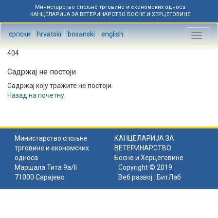
Министарство спољне трговине и економских односа
КАНЦЕЛАРИЈА ЗА ВЕТЕРИНАРСТВО БОСНЕ И ХЕРЦЕГОВИНЕ
српски
hrvatski
bosanski
english
Toggl
naviga
404
Садржај не постоји
Садржај коју тражите не постоји.
Назад на почетну
.
Министарство спољне
КАНЦЕЛАРИЈА ЗА
трговине и економских
ВЕТЕРИНАРСТВО
односа
Босне и Херцеговине
Маршала Тита 9а/II
Copyright © 2019
71000 Сарајево
Веб развој :
БитЛаб