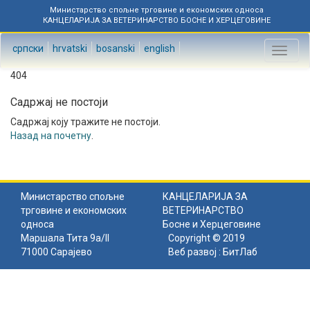
Министарство спољне трговине и економских односа
КАНЦЕЛАРИЈА ЗА ВЕТЕРИНАРСТВО БОСНЕ И ХЕРЦЕГОВИНЕ
српски
hrvatski
bosanski
english
Toggl
naviga
404
Садржај не постоји
Садржај коју тражите не постоји.
Назад на почетну
.
Министарство спољне
КАНЦЕЛАРИЈА ЗА
трговине и економских
ВЕТЕРИНАРСТВО
односа
Босне и Херцеговине
Маршала Тита 9а/II
Copyright © 2019
71000 Сарајево
Веб развој :
БитЛаб