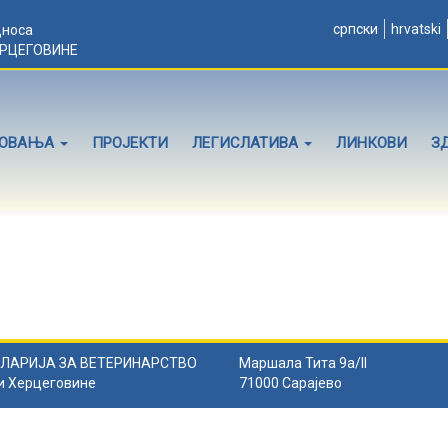
српски
hrvatski
дноса
ЕРЦЕГОВИНЕ
ЛОВАЊА
ПРОЈЕКТИ
ЛЕГИСЛАТИВА
ЛИНКОВИ
З
ЛАРИЈА ЗА ВЕТЕРИНАРСТВО
Маршала Тита 9а/II
и Херцеговине
71000 Сарајево