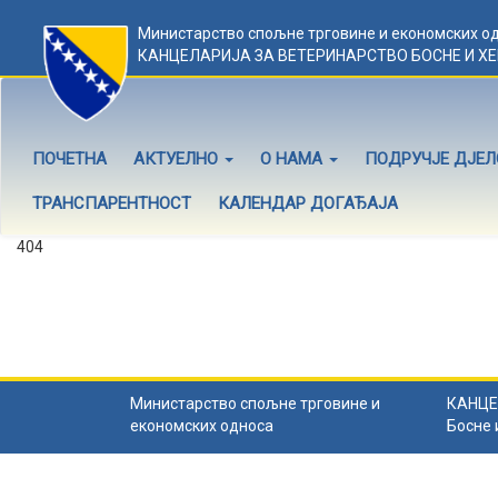
Министарство спољне трговине и економских о
КАНЦЕЛАРИЈА ЗА ВЕТЕРИНАРСТВО БОСНЕ И Х
ПОЧЕТНА
АКТУЕЛНО
О НАМА
ПОДРУЧЈЕ ДЈЕ
ТРАНСПАРЕНТНОСТ
КАЛЕНДАР ДОГАЂАЈА
404
Садржај не постоји
Садржај коју тражите не постоји.
Назад на почетну
.
Министарство спољне трговине и
КАНЦЕ
економских односа
Босне 