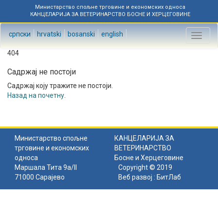
Министарство спољне трговине и економских односа
КАНЦЕЛАРИЈА ЗА ВЕТЕРИНАРСТВО БОСНЕ И ХЕРЦЕГОВИНЕ
српски
hrvatski
bosanski
english
Toggl
naviga
404
Садржај не постоји
Садржај коју тражите не постоји.
Назад на почетну
.
Министарство спољне
КАНЦЕЛАРИЈА ЗА
трговине и економских
ВЕТЕРИНАРСТВО
односа
Босне и Херцеговине
Маршала Тита 9а/II
Copyright © 2019
71000 Сарајево
Веб развој :
БитЛаб