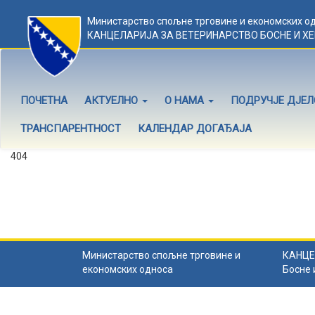
Министарство спољне трговине и економских о
КАНЦЕЛАРИЈА ЗА ВЕТЕРИНАРСТВО БОСНЕ И Х
ПОЧЕТНА
АКТУЕЛНО
О НАМА
ПОДРУЧЈЕ ДЈЕ
ТРАНСПАРЕНТНОСТ
КАЛЕНДАР ДОГАЂАЈА
404
Садржај не постоји
Садржај коју тражите не постоји.
Назад на почетну
.
Министарство спољне трговине и
КАНЦЕ
економских односа
Босне 