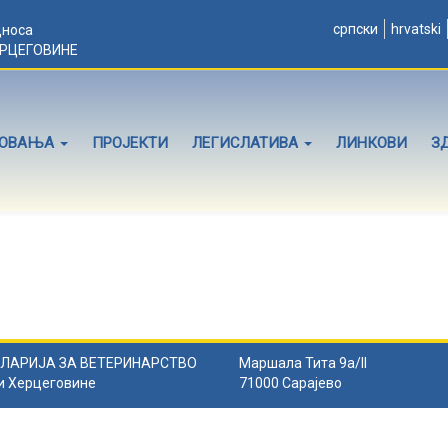
српски
hrvatski
дноса
ЕРЦЕГОВИНЕ
ЛОВАЊА
ПРОЈЕКТИ
ЛЕГИСЛАТИВА
ЛИНКОВИ
З
ЛАРИЈА ЗА ВЕТЕРИНАРСТВО
Маршала Тита 9а/II
и Херцеговине
71000 Сарајево