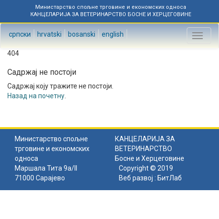
Министарство спољне трговине и економских односа
КАНЦЕЛАРИЈА ЗА ВЕТЕРИНАРСТВО БОСНЕ И ХЕРЦЕГОВИНЕ
српски
hrvatski
bosanski
english
Toggl
naviga
404
Садржај не постоји
Садржај коју тражите не постоји.
Назад на почетну
.
Министарство спољне
КАНЦЕЛАРИЈА ЗА
трговине и економских
ВЕТЕРИНАРСТВО
односа
Босне и Херцеговине
Маршала Тита 9а/II
Copyright © 2019
71000 Сарајево
Веб развој :
БитЛаб