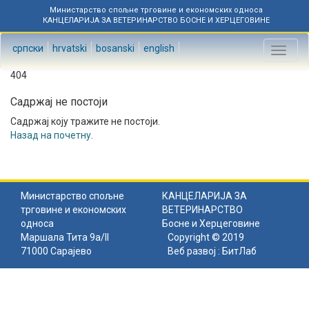
Министарство спољне трговине и економских односа
КАНЦЕЛАРИЈА ЗА ВЕТЕРИНАРСТВО БОСНЕ И ХЕРЦЕГОВИНЕ
српски
hrvatski
bosanski
english
Toggl
naviga
404
Садржај не постоји
Садржај коју тражите не постоји.
Назад на почетну
.
Министарство спољне
КАНЦЕЛАРИЈА ЗА
трговине и економских
ВЕТЕРИНАРСТВО
односа
Босне и Херцеговине
Маршала Тита 9а/II
Copyright © 2019
71000 Сарајево
Веб развој :
БитЛаб