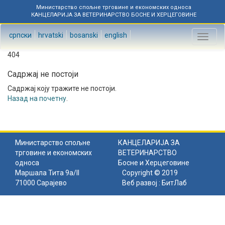
Министарство спољне трговине и економских односа
КАНЦЕЛАРИЈА ЗА ВЕТЕРИНАРСТВО БОСНЕ И ХЕРЦЕГОВИНЕ
српски
hrvatski
bosanski
english
Toggl
naviga
404
Садржај не постоји
Садржај коју тражите не постоји.
Назад на почетну
.
Министарство спољне
КАНЦЕЛАРИЈА ЗА
трговине и економских
ВЕТЕРИНАРСТВО
односа
Босне и Херцеговине
Маршала Тита 9а/II
Copyright © 2019
71000 Сарајево
Веб развој :
БитЛаб