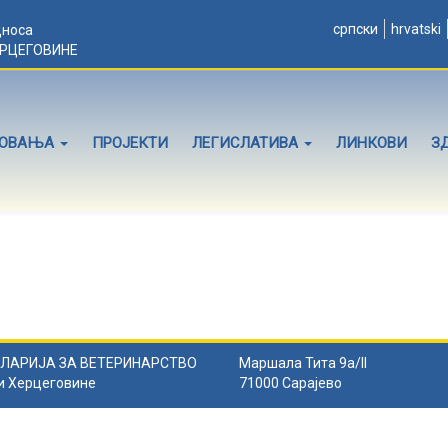
српски
hrvatski
дноса
ЕРЦЕГОВИНЕ
ЛОВАЊА
ПРОЈЕКТИ
ЛЕГИСЛАТИВА
ЛИНКОВИ
З
ЛАРИЈА ЗА ВЕТЕРИНАРСТВО
Маршала Тита 9а/II
и Херцеговине
71000 Сарајево