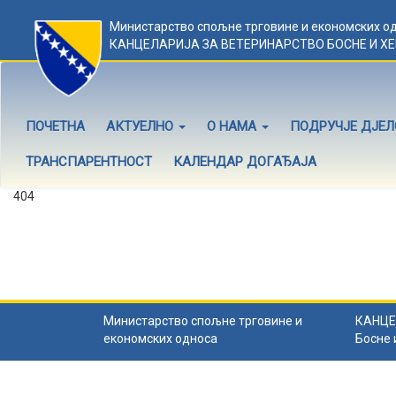
Министарство спољне трговине и економских о
КАНЦЕЛАРИЈА ЗА ВЕТЕРИНАРСТВО БОСНЕ И Х
ПОЧЕТНА
АКТУЕЛНО
О НАМА
ПОДРУЧЈЕ ДЈЕ
ТРАНСПАРЕНТНОСТ
КАЛЕНДАР ДОГАЂАЈА
404
Садржај не постоји
Садржај коју тражите не постоји.
Назад на почетну
.
Министарство спољне трговине и
КАНЦЕ
економских односа
Босне 