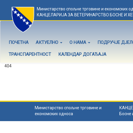
Министарство спољне трговине и економских о
КАНЦЕЛАРИЈА ЗА ВЕТЕРИНАРСТВО БОСНЕ И Х
ПОЧЕТНА
АКТУЕЛНО
О НАМА
ПОДРУЧЈЕ ДЈЕ
ТРАНСПАРЕНТНОСТ
КАЛЕНДАР ДОГАЂАЈА
404
Садржај не постоји
Садржај коју тражите не постоји.
Назад на почетну
.
Министарство спољне трговине и
КАНЦЕ
економских односа
Босне 