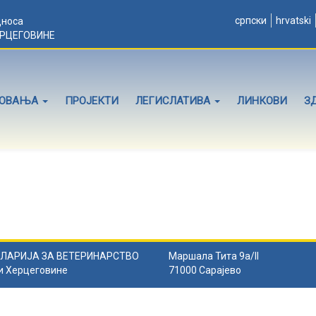
српски
hrvatski
дноса
ЕРЦЕГОВИНЕ
ЛОВАЊА
ПРОЈЕКТИ
ЛЕГИСЛАТИВА
ЛИНКОВИ
З
ЛАРИЈА ЗА ВЕТЕРИНАРСТВО
Маршала Тита 9а/II
и Херцеговине
71000 Сарајево