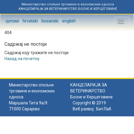
Министарство спољне трговине и економских односа
КАНЦЕЛАРИЈА ЗА ВЕТЕРИНАРСТВО БОСНЕ И ХЕРЦЕГОВИНЕ
српски
hrvatski
bosanski
english
Toggl
naviga
404
Садржај не постоји
Садржај коју тражите не постоји.
Назад на почетну
.
Министарство спољне
КАНЦЕЛАРИЈА ЗА
трговине и економских
ВЕТЕРИНАРСТВО
односа
Босне и Херцеговине
Маршала Тита 9а/II
Copyright © 2019
71000 Сарајево
Веб развој :
БитЛаб