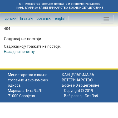
Министарство спољне трговине и економских односа
КАНЦЕЛАРИЈА ЗА ВЕТЕРИНАРСТВО БОСНЕ И ХЕРЦЕГОВИНЕ
српски
hrvatski
bosanski
english
Toggl
naviga
404
Садржај не постоји
Садржај коју тражите не постоји.
Назад на почетну
.
Министарство спољне
КАНЦЕЛАРИЈА ЗА
трговине и економских
ВЕТЕРИНАРСТВО
односа
Босне и Херцеговине
Маршала Тита 9а/II
Copyright © 2019
71000 Сарајево
Веб развој :
БитЛаб