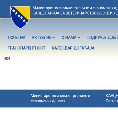
Министарство спољне трговине и економских о
КАНЦЕЛАРИЈА ЗА ВЕТЕРИНАРСТВО БОСНЕ И Х
ПОЧЕТНА
АКТУЕЛНО
О НАМА
ПОДРУЧЈЕ ДЈЕ
ТРАНСПАРЕНТНОСТ
КАЛЕНДАР ДОГАЂАЈА
404
Садржај не постоји
Садржај коју тражите не постоји.
Назад на почетну
.
Министарство спољне трговине и
КАНЦЕ
економских односа
Босне 