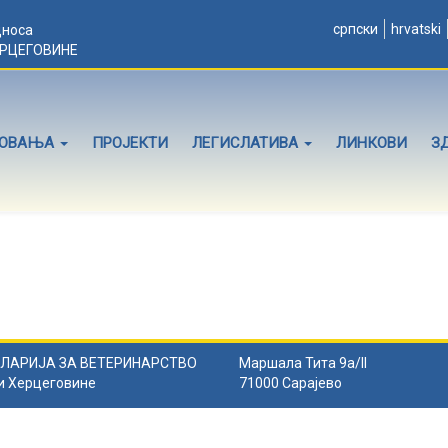
српски
hrvatski
дноса
ЕРЦЕГОВИНЕ
ЛОВАЊА
ПРОЈЕКТИ
ЛЕГИСЛАТИВА
ЛИНКОВИ
З
ЛАРИЈА ЗА ВЕТЕРИНАРСТВО
Маршала Тита 9а/II
и Херцеговине
71000 Сарајево