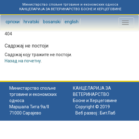
Министарство спољне трговине и економских односа
КАНЦЕЛАРИЈА ЗА ВЕТЕРИНАРСТВО БОСНЕ И ХЕРЦЕГОВИНЕ
српски
hrvatski
bosanski
english
Toggl
naviga
404
Садржај не постоји
Садржај коју тражите не постоји.
Назад на почетну
.
Министарство спољне
КАНЦЕЛАРИЈА ЗА
трговине и економских
ВЕТЕРИНАРСТВО
односа
Босне и Херцеговине
Маршала Тита 9а/II
Copyright © 2019
71000 Сарајево
Веб развој :
БитЛаб