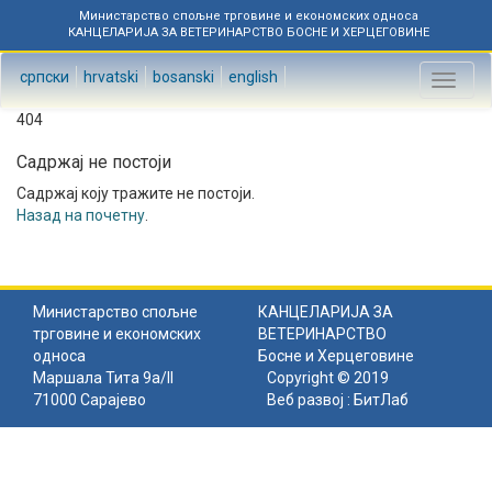
Министарство спољне трговине и економских односа
КАНЦЕЛАРИЈА ЗА ВЕТЕРИНАРСТВО БОСНЕ И ХЕРЦЕГОВИНЕ
српски
hrvatski
bosanski
english
Toggl
naviga
404
Садржај не постоји
Садржај коју тражите не постоји.
Назад на почетну
.
Министарство спољне
КАНЦЕЛАРИЈА ЗА
трговине и економских
ВЕТЕРИНАРСТВО
односа
Босне и Херцеговине
Маршала Тита 9а/II
Copyright © 2019
71000 Сарајево
Веб развој :
БитЛаб