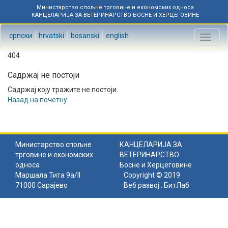
Министарство спољне трговине и економских односа
КАНЦЕЛАРИЈА ЗА ВЕТЕРИНАРСТВО БОСНЕ И ХЕРЦЕГОВИНЕ
српски
hrvatski
bosanski
english
Toggl
naviga
404
Садржај не постоји
Садржај коју тражите не постоји.
Назад на почетну
.
Министарство спољне
КАНЦЕЛАРИЈА ЗА
трговине и економских
ВЕТЕРИНАРСТВО
односа
Босне и Херцеговине
Маршала Тита 9а/II
Copyright © 2019
71000 Сарајево
Веб развој :
БитЛаб