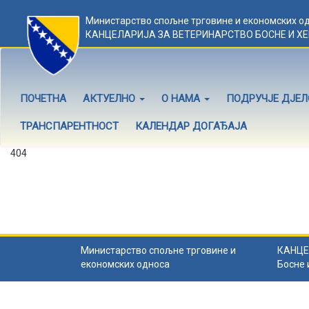
Министарство спољне трговине и економских о
КАНЦЕЛАРИЈА ЗА ВЕТЕРИНАРСТВО БОСНЕ И Х
ПОЧЕТНА
АКТУЕЛНО
О НАМА
ПОДРУЧЈЕ ДЈЕ
ТРАНСПАРЕНТНОСТ
КАЛЕНДАР ДОГАЂАЈА
404
Садржај не постоји
Садржај коју тражите не постоји.
Назад на почетну
.
Министарство спољне трговине и
КАНЦЕ
економских односа
Босне 