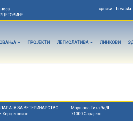
српски
hrvatski
дноса
ЕРЦЕГОВИНЕ
ЛОВАЊА
ПРОЈЕКТИ
ЛЕГИСЛАТИВА
ЛИНКОВИ
З
ЛАРИЈА ЗА ВЕТЕРИНАРСТВО
Маршала Тита 9а/II
и Херцеговине
71000 Сарајево