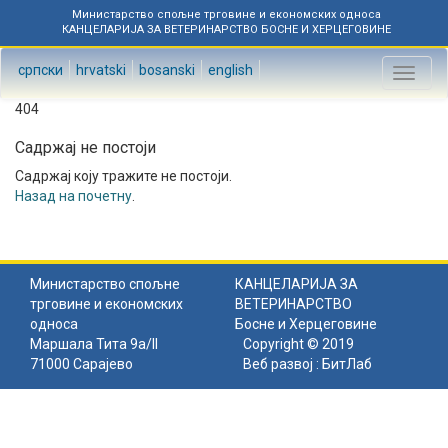
Министарство спољне трговине и економских односа
КАНЦЕЛАРИЈА ЗА ВЕТЕРИНАРСТВО БОСНЕ И ХЕРЦЕГОВИНЕ
српски
hrvatski
bosanski
english
Toggl
naviga
404
Садржај не постоји
Садржај коју тражите не постоји.
Назад на почетну
.
Министарство спољне
КАНЦЕЛАРИЈА ЗА
трговине и економских
ВЕТЕРИНАРСТВО
односа
Босне и Херцеговине
Маршала Тита 9а/II
Copyright © 2019
71000 Сарајево
Веб развој :
БитЛаб