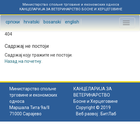
Министарство спољне трговине и економских односа
КАНЦЕЛАРИЈА ЗА ВЕТЕРИНАРСТВО БОСНЕ И ХЕРЦЕГОВИНЕ
српски
hrvatski
bosanski
english
Toggl
naviga
404
Садржај не постоји
Садржај коју тражите не постоји.
Назад на почетну
.
Министарство спољне
КАНЦЕЛАРИЈА ЗА
трговине и економских
ВЕТЕРИНАРСТВО
односа
Босне и Херцеговине
Маршала Тита 9а/II
Copyright © 2019
71000 Сарајево
Веб развој :
БитЛаб