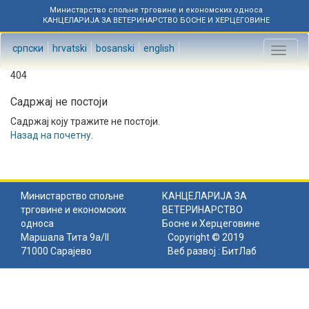
Министарство спољне трговине и економских односа
КАНЦЕЛАРИЈА ЗА ВЕТЕРИНАРСТВО БОСНЕ И ХЕРЦЕГОВИНЕ
српски
hrvatski
bosanski
english
Toggl
naviga
404
Садржај не постоји
Садржај коју тражите не постоји.
Назад на почетну
.
Министарство спољне
КАНЦЕЛАРИЈА ЗА
трговине и економских
ВЕТЕРИНАРСТВО
односа
Босне и Херцеговине
Маршала Тита 9а/II
Copyright © 2019
71000 Сарајево
Веб развој :
БитЛаб