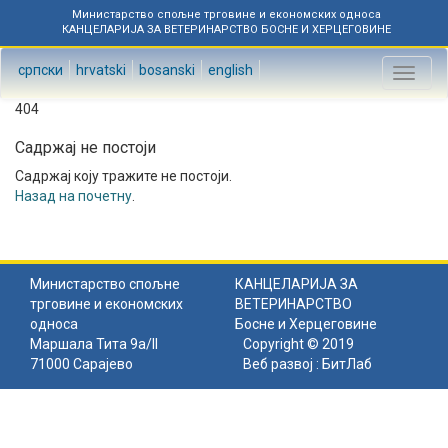
Министарство спољне трговине и економских односа
КАНЦЕЛАРИЈА ЗА ВЕТЕРИНАРСТВО БОСНЕ И ХЕРЦЕГОВИНЕ
српски
hrvatski
bosanski
english
Toggl
naviga
404
Садржај не постоји
Садржај коју тражите не постоји.
Назад на почетну
.
Министарство спољне
КАНЦЕЛАРИЈА ЗА
трговине и економских
ВЕТЕРИНАРСТВО
односа
Босне и Херцеговине
Маршала Тита 9а/II
Copyright © 2019
71000 Сарајево
Веб развој :
БитЛаб