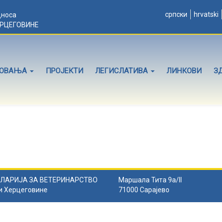
српски
hrvatski
дноса
ЕРЦЕГОВИНЕ
ЛОВАЊА
ПРОЈЕКТИ
ЛЕГИСЛАТИВА
ЛИНКОВИ
З
ЛАРИЈА ЗА ВЕТЕРИНАРСТВО
Маршала Тита 9а/II
и Херцеговине
71000 Сарајево