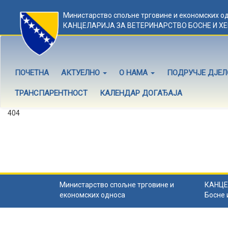
Министарство спољне трговине и економских о
КАНЦЕЛАРИЈА ЗА ВЕТЕРИНАРСТВО БОСНЕ И Х
ПОЧЕТНА
АКТУЕЛНО
О НАМА
ПОДРУЧЈЕ ДЈЕ
ТРАНСПАРЕНТНОСТ
КАЛЕНДАР ДОГАЂАЈА
404
Садржај не постоји
Садржај коју тражите не постоји.
Назад на почетну
.
Министарство спољне трговине и
КАНЦЕ
економских односа
Босне 