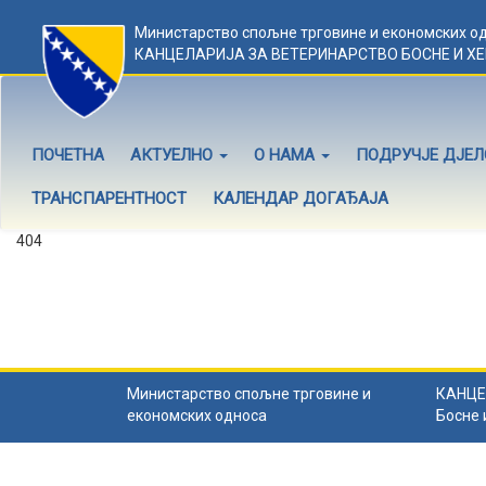
Министарство спољне трговине и економских о
КАНЦЕЛАРИЈА ЗА ВЕТЕРИНАРСТВО БОСНЕ И Х
ПОЧЕТНА
АКТУЕЛНО
О НАМА
ПОДРУЧЈЕ ДЈЕ
ТРАНСПАРЕНТНОСТ
КАЛЕНДАР ДОГАЂАЈА
404
Садржај не постоји
Садржај коју тражите не постоји.
Назад на почетну
.
Министарство спољне трговине и
КАНЦЕ
економских односа
Босне 