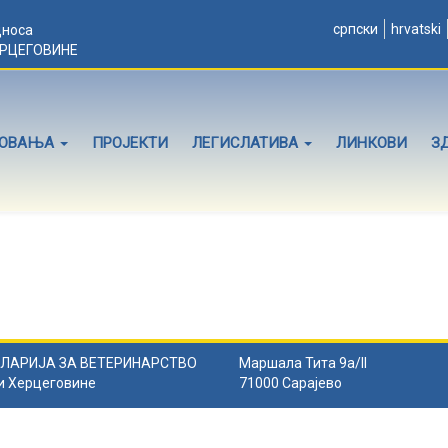
српски
hrvatski
дноса
ЕРЦЕГОВИНЕ
ЛОВАЊА
ПРОЈЕКТИ
ЛЕГИСЛАТИВА
ЛИНКОВИ
З
ЛАРИЈА ЗА ВЕТЕРИНАРСТВО
Маршала Тита 9а/II
и Херцеговине
71000 Сарајево