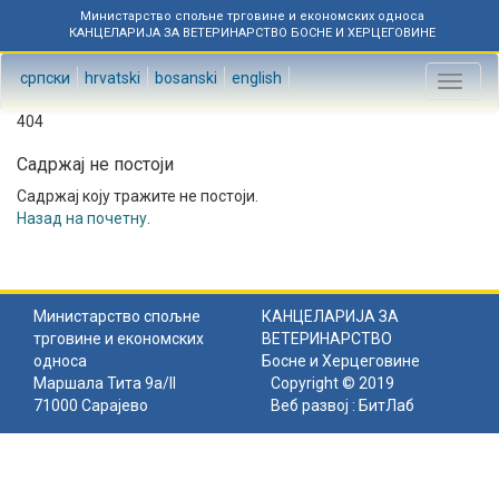
Министарство спољне трговине и економских односа
КАНЦЕЛАРИЈА ЗА ВЕТЕРИНАРСТВО БОСНЕ И ХЕРЦЕГОВИНЕ
српски
hrvatski
bosanski
english
Toggl
naviga
404
Садржај не постоји
Садржај коју тражите не постоји.
Назад на почетну
.
Министарство спољне
КАНЦЕЛАРИЈА ЗА
трговине и економских
ВЕТЕРИНАРСТВО
односа
Босне и Херцеговине
Маршала Тита 9а/II
Copyright © 2019
71000 Сарајево
Веб развој :
БитЛаб