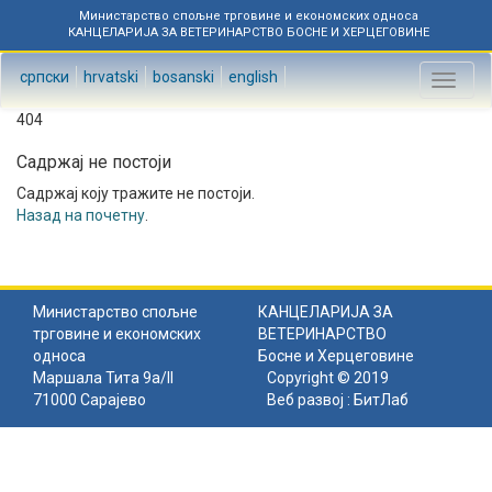
Министарство спољне трговине и економских односа
КАНЦЕЛАРИЈА ЗА ВЕТЕРИНАРСТВО БОСНЕ И ХЕРЦЕГОВИНЕ
српски
hrvatski
bosanski
english
Toggl
naviga
404
Садржај не постоји
Садржај коју тражите не постоји.
Назад на почетну
.
Министарство спољне
КАНЦЕЛАРИЈА ЗА
трговине и економских
ВЕТЕРИНАРСТВО
односа
Босне и Херцеговине
Маршала Тита 9а/II
Copyright © 2019
71000 Сарајево
Веб развој :
БитЛаб