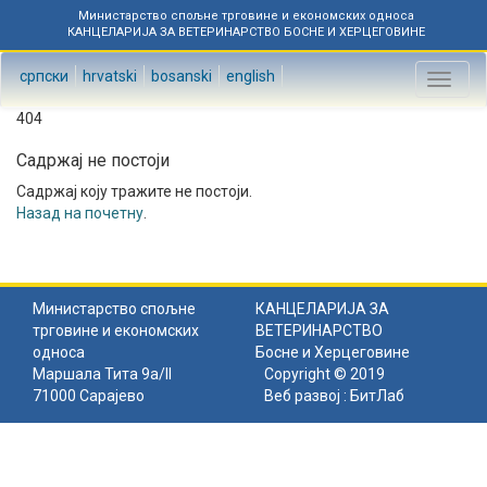
Министарство спољне трговине и економских односа
КАНЦЕЛАРИЈА ЗА ВЕТЕРИНАРСТВО БОСНЕ И ХЕРЦЕГОВИНЕ
српски
hrvatski
bosanski
english
Toggl
naviga
404
Садржај не постоји
Садржај коју тражите не постоји.
Назад на почетну
.
Министарство спољне
КАНЦЕЛАРИЈА ЗА
трговине и економских
ВЕТЕРИНАРСТВО
односа
Босне и Херцеговине
Маршала Тита 9а/II
Copyright © 2019
71000 Сарајево
Веб развој :
БитЛаб