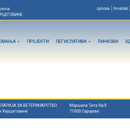
српски
hrvatski
дноса
ЕРЦЕГОВИНЕ
ЛОВАЊА
ПРОЈЕКТИ
ЛЕГИСЛАТИВА
ЛИНКОВИ
З
ЛАРИЈА ЗА ВЕТЕРИНАРСТВО
Маршала Тита 9а/II
и Херцеговине
71000 Сарајево