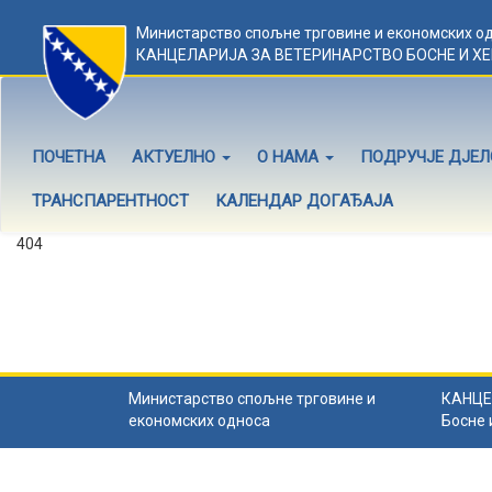
Министарство спољне трговине и економских о
КАНЦЕЛАРИЈА ЗА ВЕТЕРИНАРСТВО БОСНЕ И Х
ПОЧЕТНА
АКТУЕЛНО
О НАМА
ПОДРУЧЈЕ ДЈЕ
ТРАНСПАРЕНТНОСТ
КАЛЕНДАР ДОГАЂАЈА
404
Садржај не постоји
Садржај коју тражите не постоји.
Назад на почетну
.
Министарство спољне трговине и
КАНЦЕ
економских односа
Босне 