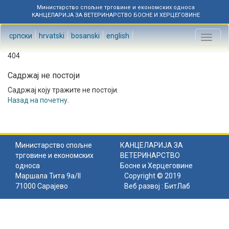
Министарство спољне трговине и економских односа
КАНЦЕЛАРИЈА ЗА ВЕТЕРИНАРСТВО БОСНЕ И ХЕРЦЕГОВИНЕ
српски
hrvatski
bosanski
english
Toggl
naviga
404
Садржај не постоји
Садржај коју тражите не постоји.
Назад на почетну
.
Министарство спољне
КАНЦЕЛАРИЈА ЗА
трговине и економских
ВЕТЕРИНАРСТВО
односа
Босне и Херцеговине
Маршала Тита 9а/II
Copyright © 2019
71000 Сарајево
Веб развој :
БитЛаб