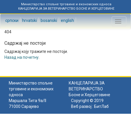
Министарство спољне трговине и економских односа
КАНЦЕЛАРИЈА ЗА ВЕТЕРИНАРСТВО БОСНЕ И ХЕРЦЕГОВИНЕ
српски
hrvatski
bosanski
english
Toggl
naviga
404
Садржај не постоји
Садржај коју тражите не постоји.
Назад на почетну
.
Министарство спољне
КАНЦЕЛАРИЈА ЗА
трговине и економских
ВЕТЕРИНАРСТВО
односа
Босне и Херцеговине
Маршала Тита 9а/II
Copyright © 2019
71000 Сарајево
Веб развој :
БитЛаб