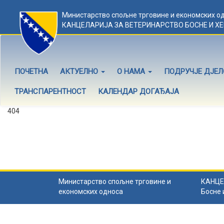
Министарство спољне трговине и економских о
КАНЦЕЛАРИЈА ЗА ВЕТЕРИНАРСТВО БОСНЕ И Х
ПОЧЕТНА
АКТУЕЛНО
О НАМА
ПОДРУЧЈЕ ДЈЕ
ТРАНСПАРЕНТНОСТ
КАЛЕНДАР ДОГАЂАЈА
404
Садржај не постоји
Садржај коју тражите не постоји.
Назад на почетну
.
Министарство спољне трговине и
КАНЦЕ
економских односа
Босне 