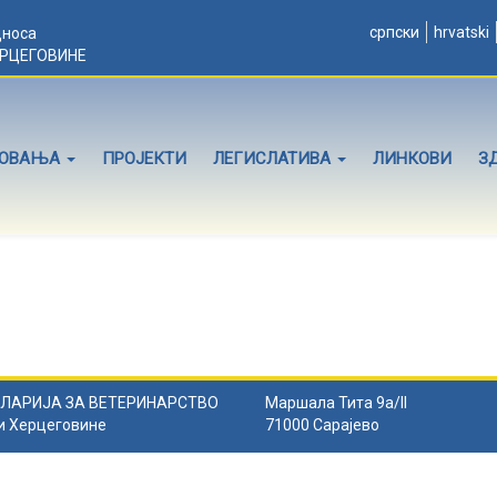
српски
hrvatski
дноса
ЕРЦЕГОВИНЕ
ЛОВАЊА
ПРОЈЕКТИ
ЛЕГИСЛАТИВА
ЛИНКОВИ
З
ЛАРИЈА ЗА ВЕТЕРИНАРСТВО
Маршала Тита 9а/II
и Херцеговине
71000 Сарајево