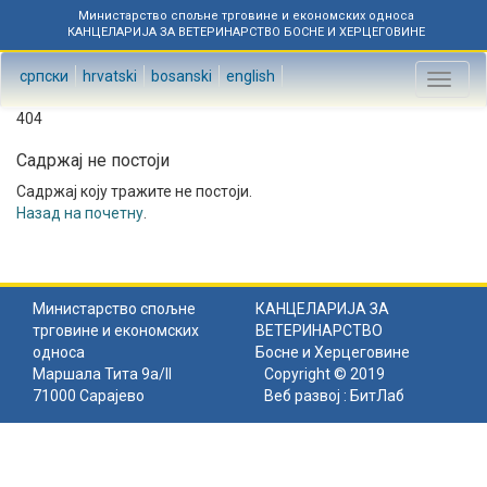
Министарство спољне трговине и економских односа
КАНЦЕЛАРИЈА ЗА ВЕТЕРИНАРСТВО БОСНЕ И ХЕРЦЕГОВИНЕ
српски
hrvatski
bosanski
english
Toggl
naviga
404
Садржај не постоји
Садржај коју тражите не постоји.
Назад на почетну
.
Министарство спољне
КАНЦЕЛАРИЈА ЗА
трговине и економских
ВЕТЕРИНАРСТВО
односа
Босне и Херцеговине
Маршала Тита 9а/II
Copyright © 2019
71000 Сарајево
Веб развој :
БитЛаб