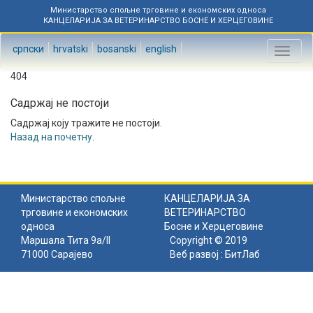
Министарство спољне трговине и економских односа
КАНЦЕЛАРИЈА ЗА ВЕТЕРИНАРСТВО БОСНЕ И ХЕРЦЕГОВИНЕ
српски
hrvatski
bosanski
english
Toggl
naviga
404
Садржај не постоји
Садржај коју тражите не постоји.
Назад на почетну
.
Министарство спољне
КАНЦЕЛАРИЈА ЗА
трговине и економских
ВЕТЕРИНАРСТВО
односа
Босне и Херцеговине
Маршала Тита 9а/II
Copyright © 2019
71000 Сарајево
Веб развој :
БитЛаб