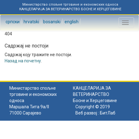
Министарство спољне трговине и економских односа
КАНЦЕЛАРИЈА ЗА ВЕТЕРИНАРСТВО БОСНЕ И ХЕРЦЕГОВИНЕ
српски
hrvatski
bosanski
english
Toggl
naviga
404
Садржај не постоји
Садржај коју тражите не постоји.
Назад на почетну
.
Министарство спољне
КАНЦЕЛАРИЈА ЗА
трговине и економских
ВЕТЕРИНАРСТВО
односа
Босне и Херцеговине
Маршала Тита 9а/II
Copyright © 2019
71000 Сарајево
Веб развој :
БитЛаб