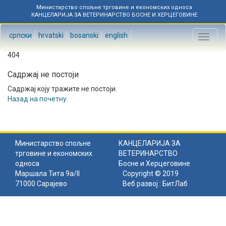
Министарство спољне трговине и економских односа
КАНЦЕЛАРИЈА ЗА ВЕТЕРИНАРСТВО БОСНЕ И ХЕРЦЕГОВИНЕ
српски
hrvatski
bosanski
english
Toggl
naviga
404
Садржај не постоји
Садржај коју тражите не постоји.
Назад на почетну
.
Министарство спољне
КАНЦЕЛАРИЈА ЗА
трговине и економских
ВЕТЕРИНАРСТВО
односа
Босне и Херцеговине
Маршала Тита 9а/II
Copyright © 2019
71000 Сарајево
Веб развој :
БитЛаб