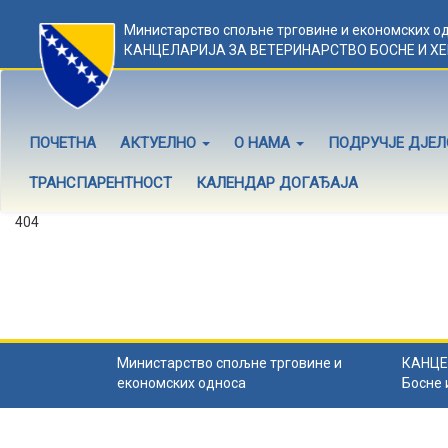
Министарство спољне трговине и економских о
КАНЦЕЛАРИЈА ЗА ВЕТЕРИНАРСТВО БОСНЕ И Х
ПОЧЕТНА
АКТУЕЛНО
О НАМА
ПОДРУЧЈЕ ДЈЕ
ТРАНСПАРЕНТНОСТ
КАЛЕНДАР ДОГАЂАЈА
404
Садржај не постоји
Садржај коју тражите не постоји.
Назад на почетну
.
Министарство спољне трговине и
КАНЦЕ
економских односа
Босне 