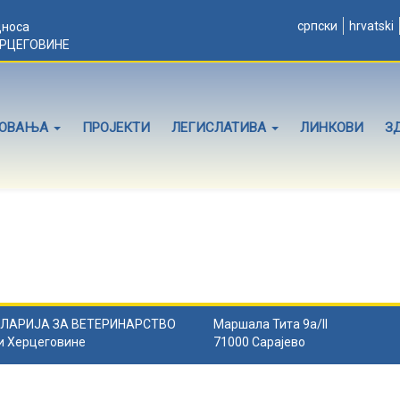
српски
hrvatski
дноса
ЕРЦЕГОВИНЕ
ЛОВАЊА
ПРОЈЕКТИ
ЛЕГИСЛАТИВА
ЛИНКОВИ
З
ЛАРИЈА ЗА ВЕТЕРИНАРСТВО
Маршала Тита 9а/II
и Херцеговине
71000 Сарајево