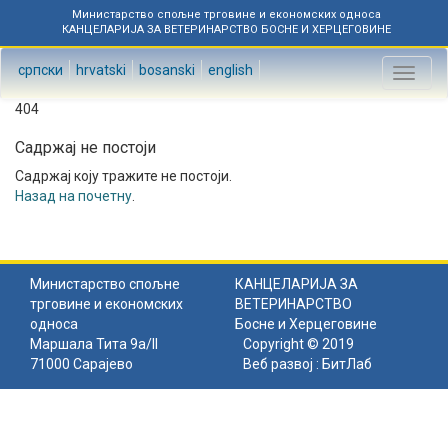
Министарство спољне трговине и економских односа
КАНЦЕЛАРИЈА ЗА ВЕТЕРИНАРСТВО БОСНЕ И ХЕРЦЕГОВИНЕ
српски
hrvatski
bosanski
english
Toggl
naviga
404
Садржај не постоји
Садржај коју тражите не постоји.
Назад на почетну
.
Министарство спољне
КАНЦЕЛАРИЈА ЗА
трговине и економских
ВЕТЕРИНАРСТВО
односа
Босне и Херцеговине
Маршала Тита 9а/II
Copyright © 2019
71000 Сарајево
Веб развој :
БитЛаб