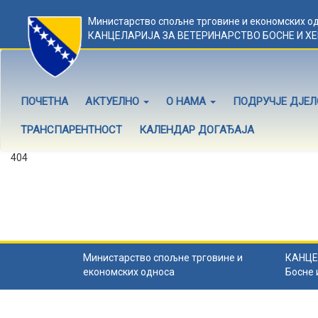
Министарство спољне трговине и економских о
КАНЦЕЛАРИЈА ЗА ВЕТЕРИНАРСТВО БОСНЕ И Х
ПОЧЕТНА
АКТУЕЛНО
О НАМА
ПОДРУЧЈЕ ДЈЕ
ТРАНСПАРЕНТНОСТ
КАЛЕНДАР ДОГАЂАЈА
404
Садржај не постоји
Садржај коју тражите не постоји.
Назад на почетну
.
Министарство спољне трговине и
КАНЦЕ
економских односа
Босне 