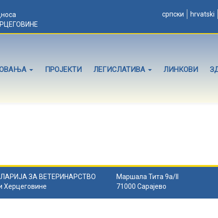
српски
hrvatski
дноса
ЕРЦЕГОВИНЕ
ЛОВАЊА
ПРОЈЕКТИ
ЛЕГИСЛАТИВА
ЛИНКОВИ
З
ЛАРИЈА ЗА ВЕТЕРИНАРСТВО
Маршала Тита 9а/II
и Херцеговине
71000 Сарајево