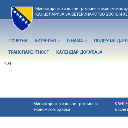
Министарство спољне трговине и економских о
КАНЦЕЛАРИЈА ЗА ВЕТЕРИНАРСТВО БОСНЕ И Х
ПОЧЕТНА
АКТУЕЛНО
О НАМА
ПОДРУЧЈЕ ДЈЕ
ТРАНСПАРЕНТНОСТ
КАЛЕНДАР ДОГАЂАЈА
404
Садржај не постоји
Садржај коју тражите не постоји.
Назад на почетну
.
Министарство спољне трговине и
КАНЦЕ
економских односа
Босне 