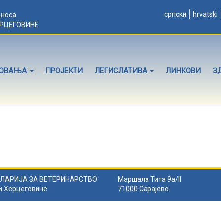
српски
hrvatski
дноса
ЕРЦЕГОВИНЕ
ЛОВАЊА
ПРОЈЕКТИ
ЛЕГИСЛАТИВА
ЛИНКОВИ
З
ЛАРИЈА ЗА ВЕТЕРИНАРСТВО
Маршала Тита 9а/II
и Херцеговине
71000 Сарајево