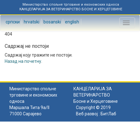
Министарство спољне трговине и економских односа
КАНЦЕЛАРИЈА ЗА ВЕТЕРИНАРСТВО БОСНЕ И ХЕРЦЕГОВИНЕ
српски
hrvatski
bosanski
english
Toggl
naviga
404
Садржај не постоји
Садржај коју тражите не постоји.
Назад на почетну
.
Министарство спољне
КАНЦЕЛАРИЈА ЗА
трговине и економских
ВЕТЕРИНАРСТВО
односа
Босне и Херцеговине
Маршала Тита 9а/II
Copyright © 2019
71000 Сарајево
Веб развој :
БитЛаб