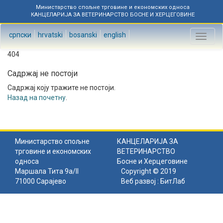
Министарство спољне трговине и економских односа
КАНЦЕЛАРИЈА ЗА ВЕТЕРИНАРСТВО БОСНЕ И ХЕРЦЕГОВИНЕ
српски
hrvatski
bosanski
english
Toggl
naviga
404
Садржај не постоји
Садржај коју тражите не постоји.
Назад на почетну
.
Министарство спољне
КАНЦЕЛАРИЈА ЗА
трговине и економских
ВЕТЕРИНАРСТВО
односа
Босне и Херцеговине
Маршала Тита 9а/II
Copyright © 2019
71000 Сарајево
Веб развој :
БитЛаб