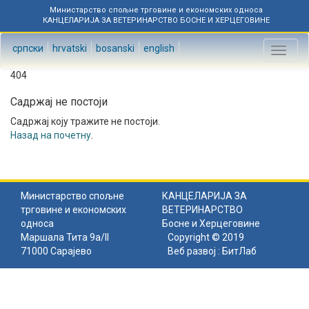
Министарство спољне трговине и економских односа
КАНЦЕЛАРИЈА ЗА ВЕТЕРИНАРСТВО БОСНЕ И ХЕРЦЕГОВИНЕ
српски
hrvatski
bosanski
english
Toggl
naviga
404
Садржај не постоји
Садржај коју тражите не постоји.
Назад на почетну
.
Министарство спољне
КАНЦЕЛАРИЈА ЗА
трговине и економских
ВЕТЕРИНАРСТВО
односа
Босне и Херцеговине
Маршала Тита 9а/II
Copyright © 2019
71000 Сарајево
Веб развој :
БитЛаб