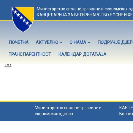
Министарство спољне трговине и економских о
КАНЦЕЛАРИЈА ЗА ВЕТЕРИНАРСТВО БОСНЕ И Х
ПОЧЕТНА
АКТУЕЛНО
О НАМА
ПОДРУЧЈЕ ДЈЕ
ТРАНСПАРЕНТНОСТ
КАЛЕНДАР ДОГАЂАЈА
404
Садржај не постоји
Садржај коју тражите не постоји.
Назад на почетну
.
Министарство спољне трговине и
КАНЦЕ
економских односа
Босне 