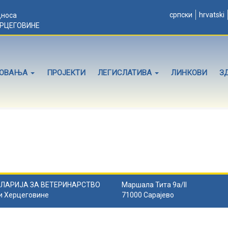
српски
hrvatski
дноса
ЕРЦЕГОВИНЕ
ЛОВАЊА
ПРОЈЕКТИ
ЛЕГИСЛАТИВА
ЛИНКОВИ
З
ЛАРИЈА ЗА ВЕТЕРИНАРСТВО
Маршала Тита 9а/II
и Херцеговине
71000 Сарајево